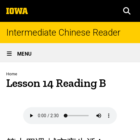
Skip
The
to
SEA
University
main
of
content
Iowa
Intermediate Chinese Reader
Site
MENU
Main
Navigation
Breadcrumb
Home
Lesson 14 Reading B