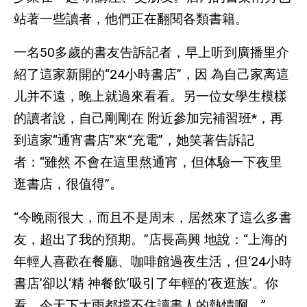
站著一些讀者，他們正在翻閱各類書籍。
一名50多歲的書友告訴記者，早上听到廣播里介
紹了這家新開的“24小時書店”，因 為自己家离這
儿并不遠，晚上就過來看看。另一位女學生模樣
的讀者說，自己剛剛在 附近參加完補習班*，再
到這家“通宵書店”來“充電”，她笑著告訴記
者：“雖然 不會在這里熬通宵，但体驗一下夜里
逛書店，很值得”。
“今晚雨很大，而且不是周末，居然來了這么多書
友，超出了我的預期。”店長高興 地說：“上海的
年輕人喜歡在餐廳、咖啡館過夜生活，但‘24小時
書店’卻以‘精 神餐飲’吸引了年輕的‘夜逛族’。你
看，今天下大雨都擋不住讀書人的熱情啊。”