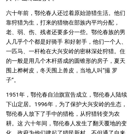
六十年前，鄂伦春人还过着原始游猎生活。他们
靠狩猎为生，打来的猎物在部族内平均分配，
老、弱、伤、残者还要多分一些。鄂伦春族的男
人几乎个个都是好骑手 和好射手，他们一个人、
一匹马、一杆枪在大兴安岭的密林深处狩猎。住
的一般是用几个木杆搭成的圆锥形的房子，夏天
围上桦树皮，冬天围上兽皮，当地人叫“撮 罗
子”。
1951年，鄂伦春自治旗宣告成立，鄂伦春人陆续
下山定居。1996年，为了保护大兴安岭的生态，
鄂伦春人放下了手中的猎枪，从狩猎转变为农
耕。这 六十年间，鄂伦春人发生了翻天覆地的变
化。政府为他们建起了猎民新村，不但通了自来