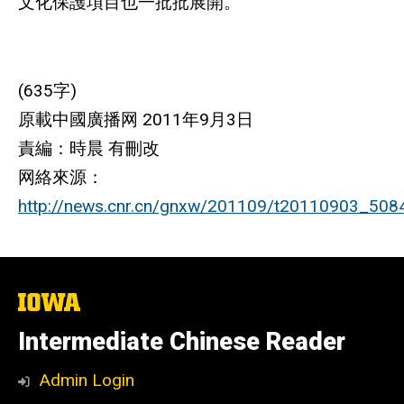
文化保護項目也一批批展開。
(635字)
原載中國廣播网 2011年9月3日
責編：時晨 有刪改
网絡來源：
http://news.cnr.cn/gnxw/201109/t20110903_508
The
University
of
Intermediate Chinese Reader
Iowa
Admin Login