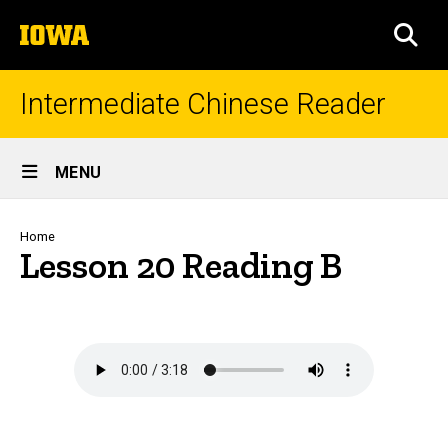
Skip
The
to
SEA
University
main
of
content
Iowa
Intermediate Chinese Reader
Site
MENU
Main
Navigation
Breadcrumb
Home
Lesson 20 Reading B