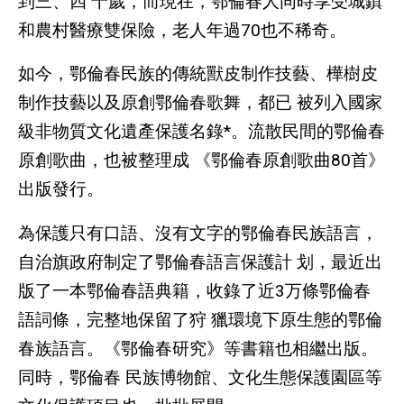
到三、四 十歲，而現在，鄂倫春人同時享受城鎮
和農村醫療雙保險，老人年過70也不稀奇。
如今，鄂倫春民族的傳統獸皮制作技藝、樺樹皮
制作技藝以及原創鄂倫春歌舞，都已 被列入國家
級非物質文化遺產保護名錄*。流散民間的鄂倫春
原創歌曲，也被整理成 《鄂倫春原創歌曲80首》
出版發行。
為保護只有口語、沒有文字的鄂倫春民族語言，
自治旗政府制定了鄂倫春語言保護計 划，最近出
版了一本鄂倫春語典籍，收錄了近3万條鄂倫春
語詞條，完整地保留了狩 獵環境下原生態的鄂倫
春族語言。《鄂倫春研究》等書籍也相繼出版。
同時，鄂倫春 民族博物館、文化生態保護園區等