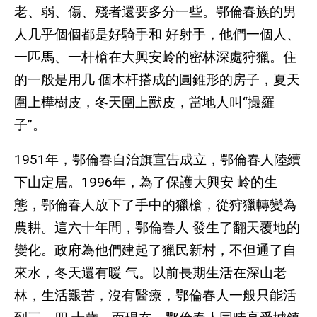
老、弱、傷、殘者還要多分一些。鄂倫春族的男
人几乎個個都是好騎手和 好射手，他們一個人、
一匹馬、一杆槍在大興安岭的密林深處狩獵。住
的一般是用几 個木杆搭成的圓錐形的房子，夏天
圍上樺樹皮，冬天圍上獸皮，當地人叫“撮羅
子”。
1951年，鄂倫春自治旗宣告成立，鄂倫春人陸續
下山定居。1996年，為了保護大興安 岭的生
態，鄂倫春人放下了手中的獵槍，從狩獵轉變為
農耕。這六十年間，鄂倫春人 發生了翻天覆地的
變化。政府為他們建起了獵民新村，不但通了自
來水，冬天還有暖 气。以前長期生活在深山老
林，生活艱苦，沒有醫療，鄂倫春人一般只能活