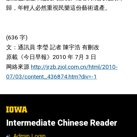
歸，年輕人必然重視民樂這份藝術遺產。
(636 字)
文：通訊員 李瑩 記者 陳宇浩 有刪改
原載《今日早報》2010 年 7月 3 日
网絡來源
http://jrzb.zjol.com.cn/html/2010-
07/03/content_436874.htm?div=-1
The
University
of
Intermediate Chinese Reader
Iowa
Admin Login