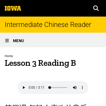
Skip
The
to
SEA
University
main
of
content
Iowa
Intermediate Chinese Reader
Site
MENU
Main
Navigation
Breadcrumb
Home
Lesson 3 Reading B