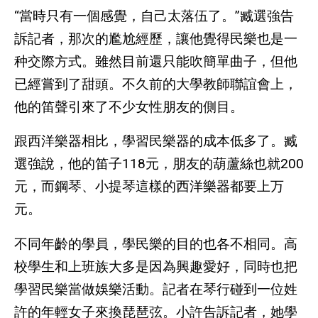
“當時只有一個感覺，自己太落伍了。”臧選強告
訴記者，那次的尷尬經歷，讓他覺得民樂也是一
种交際方式。雖然目前還只能吹簡單曲子，但他
已經嘗到了甜頭。不久前的大學教師聯誼會上，
他的笛聲引來了不少女性朋友的側目。
跟西洋樂器相比，學習民樂器的成本低多了。臧
選強說，他的笛子118元，朋友的葫蘆絲也就200
元，而鋼琴、小提琴這樣的西洋樂器都要上万
元。
不同年齡的學員，學民樂的目的也各不相同。高
校學生和上班族大多是因為興趣愛好，同時也把
學習民樂當做娛樂活動。記者在琴行碰到一位姓
許的年輕女子來換琵琶弦。小許告訴記者，她學