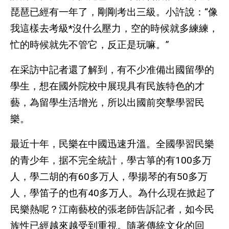
琵琶已經有一年了，剛剛考出三級。小許說：“像
我這樣去考級*沒什么壓力，空的時候就多練練，
忙的時候就先不管它，反正是玩嘛。”
在采訪中記者還了解到，有不少准備出國留學的
學生，想在國外院校中展現具有民族特色的才
藝，為留學生活增光，所以出國前突擊學習民
樂。
最近十年，民樂在中國迅速升溫。全國學習民樂
的青少年，据不完全統計，學古箏的有100多万
人，學二胡的有60多万人，學揚琴的有50多万
人，學笛子的也有40多万人。為什么現在掀起了
民樂熱呢？江南藝校的張老師告訴記者，如今民
族性已經越來越受到重視。隨著傳統文化的回