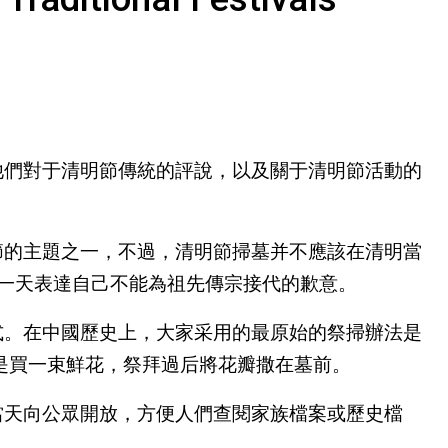
他們對于清明節傳統的評說，以及關于清明節活動的
節的主題之一，不過，清明節掃墓并不應該在清明當
這一天表達自己不能為祖先傳宗接代的歉意。
式。在中國歷史上，大家采用的最原始的祭掃辦法是
是買一束鮮花，祭拜過后將花瓣撒在墓前。
當天向公眾開放，方便人們查閱家族檔案或歷史檔