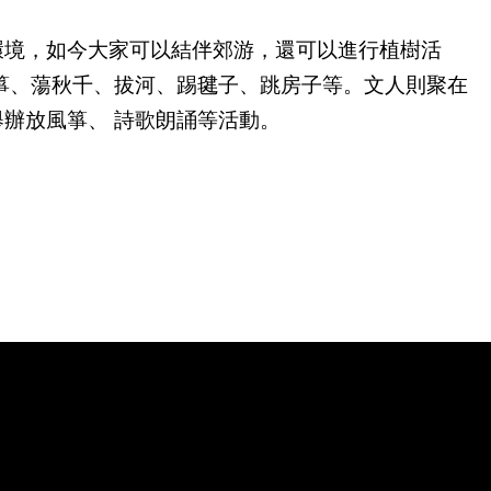
環境，如今大家可以結伴郊游，還可以進行植樹活
箏、蕩秋千、拔河、踢毽子、跳房子等。文人則聚在
明節舉辦放風箏、 詩歌朗誦等活動。