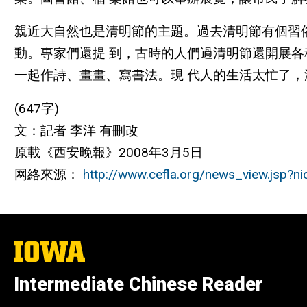
親近大自然也是清明節的主題。過去清明節有個習
動。專家們還提 到，古時的人們過清明節還開展
一起作詩、畫畫、寫書法。現 代人的生活太忙
(647字)
文：記者 李洋 有刪改
原載《西安晚報》2008年3月5日
网絡來源：
http://www.cefla.org/news_view.jsp?n
The
University
of
Intermediate Chinese Reader
Iowa