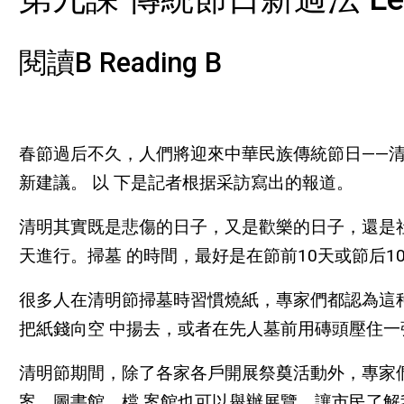
閱讀B Reading B
春節過后不久，人們將迎來中華民族傳統節日——清
新建議。 以 下是記者根据采訪寫出的報道。
清明其實既是悲傷的日子，又是歡樂的日子，還是
天進行。掃墓 的時間，最好是在節前10天或節后
很多人在清明節掃墓時習慣燒紙，專家們都認為這
把紙錢向空 中揚去，或者在先人墓前用磚頭壓住
清明節期間，除了各家各戶開展祭奠活動外，專家
案。圖書館、檔 案館也可以舉辦展覽，讓市民了