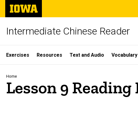
Skip
The
to
University
main
of
content
Iowa
Intermediate Chinese Reader
Site
Exercises
Resources
Text and Audio
Vocabulary
Main
Navigation
Breadcrumb
Home
Lesson 9 Reading 