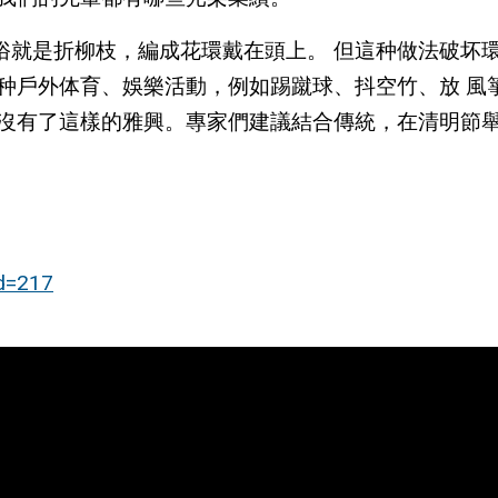
俗就是折柳枝，編成花環戴在頭上。 但這种做法破坏
各种戶外体育、娛樂活動，例如踢蹴球、抖空竹、放 風
了，沒有了這樣的雅興。專家們建議結合傳統，在清
id=217